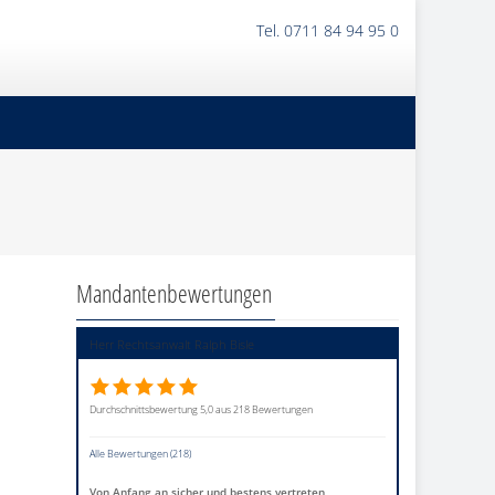
Tel. 0711 84 94 95 0
Mandantenbewertungen
Herr Rechtsanwalt Ralph Bisle
Durchschnittsbewertung 5,0 aus 218 Bewertungen
Alle Bewertungen (218)
Von Anfang an sicher und bestens vertreten