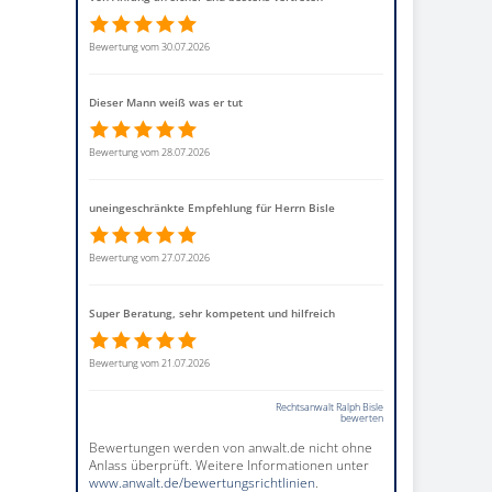
Bewertung vom 30.07.2026
Dieser Mann weiß was er tut
Bewertung vom 28.07.2026
uneingeschränkte Empfehlung für Herrn Bisle
Bewertung vom 27.07.2026
Super Beratung, sehr kompetent und hilfreich
Bewertung vom 21.07.2026
Rechtsanwalt Ralph Bisle
bewerten
Bewertungen werden von anwalt.de nicht ohne
Anlass überprüft. Weitere Informationen unter
www.anwalt.de/bewertungsrichtlinien
.